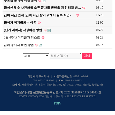
부모님 동의서 작성 공지
06-20
급여신청 후 사진파일 오류 문자를 받았을 경우 해결 방…
03-10
급여 지급 안내 (급여 지급 받기 위해서 필수 확인 -…
12-23
급여가 미지급되는 이유
12-09
(단기 계약서) 작성하는 방법
03-27
6월 4주차 미지급자 리스트
02-23
급여 명세서 확인 방법
03-16
더인써치 주식회사
|
사업자등록번호.
839-81-03404
Tel.
070-4238-1000 |
Fax.
0303-3445-0303
소재지.
서울특별시 동대문구 천호대로 393, 3층 302호, 303호(장안동, 용헌빌딩)
직업소개사업 신고번호(등록번호) 제 2026-3050287-14-5-00003 호
COPYRIGHT (C) 2026 더인써치 주식회사 ALL RIGHTS RESERVED.
TOP↑