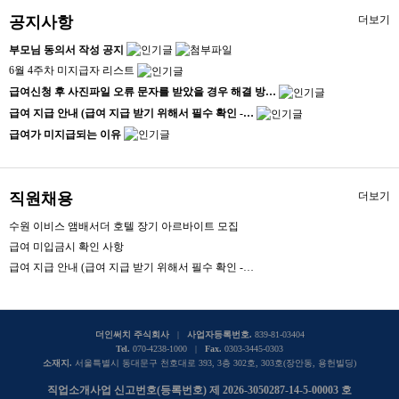
공지사항
더보기
부모님 동의서 작성 공지
6월 4주차 미지급자 리스트
급여신청 후 사진파일 오류 문자를 받았을 경우 해결 방…
급여 지급 안내 (급여 지급 받기 위해서 필수 확인 -…
급여가 미지급되는 이유
직원채용
더보기
수원 이비스 앰배서더 호텔 장기 아르바이트 모집
급여 미입금시 확인 사항
급여 지급 안내 (급여 지급 받기 위해서 필수 확인 -…
더인써치 주식회사
|
사업자등록번호.
839-81-03404
Tel.
070-4238-1000 |
Fax.
0303-3445-0303
소재지.
서울특별시 동대문구 천호대로 393, 3층 302호, 303호(장안동, 용헌빌딩)
직업소개사업 신고번호(등록번호) 제 2026-3050287-14-5-00003 호